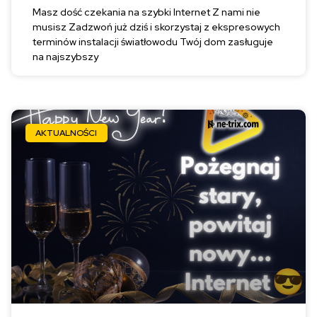
Masz dość czekania na szybki Internet Z nami nie
musisz Zadzwoń już dziś i skorzystaj z ekspresowych
terminów instalacji światłowodu Twój dom zasługuje
na najszybszy
AKTUALNOŚCI