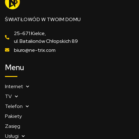
ŚWIATŁOWÓD W TWOIM DOMU
25-671 Kielce,
ul. Batalionów Chłopskich 89
biuro@ne-trix.com
Menu
Internet
TV
Telefon
Pakiety
Zasięg
Usługi