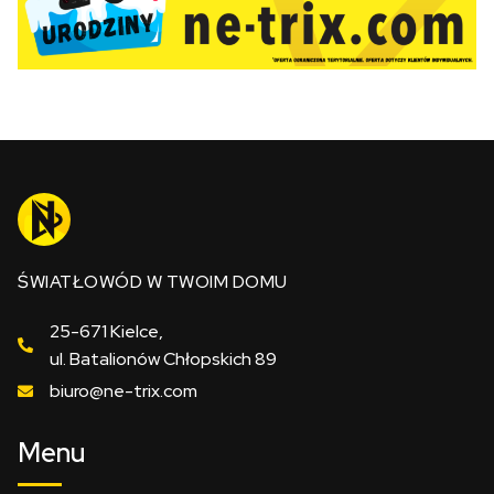
ŚWIATŁOWÓD W TWOIM DOMU
25-671 Kielce,
ul. Batalionów Chłopskich 89
biuro@ne-trix.com
Menu