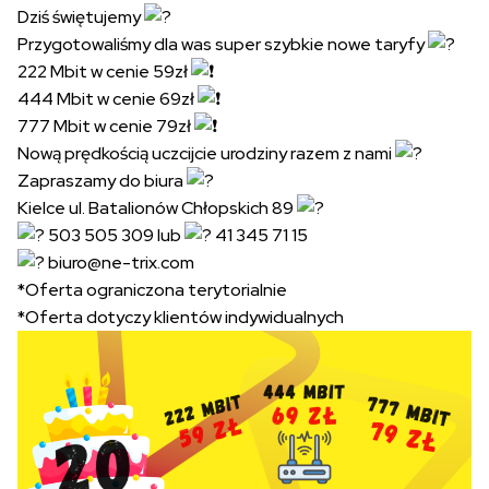
Dziś świętujemy
Przygotowaliśmy dla was super szybkie nowe taryfy
222 Mbit w cenie 59zł
444 Mbit w cenie 69zł
777 Mbit w cenie 79zł
Nową prędkością uczcijcie urodziny razem z nami
Zapraszamy do biura
Kielce ul. Batalionów Chłopskich 89
503 505 309 lub
41 345 71 15
biuro@ne-trix.com
*Oferta ograniczona terytorialnie
*Oferta dotyczy klientów indywidualnych