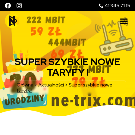
41 345 71 15
SUPER SZYBKIE NOWE
TARYFY !
Główna
>
Aktualności
>
Super szybkie nowe
taryfy !