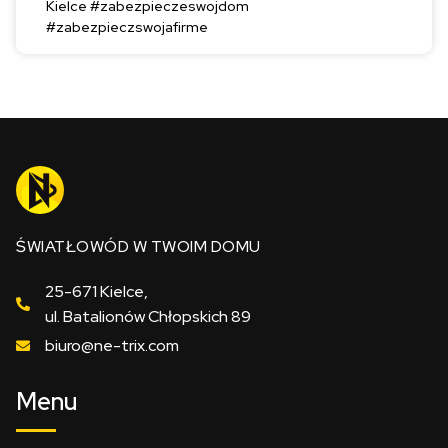
Kielce #zabezpieczeswojdom
#zabezpieczswojafirme
ŚWIATŁOWÓD W TWOIM DOMU
25-671 Kielce,
ul. Batalionów Chłopskich 89
biuro@ne-trix.com
Menu