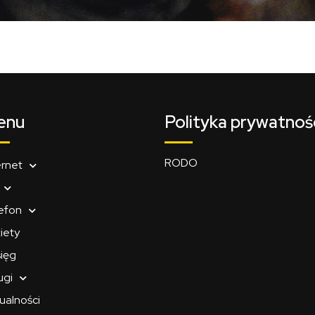
enu
Polityka prywatnoś
RODO
ernet
efon
iety
ięg
ugi
ualności