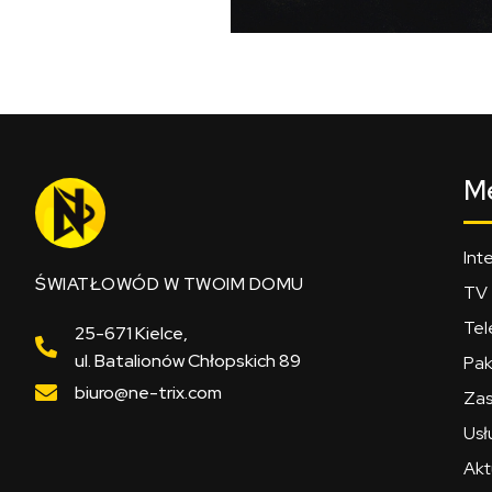
M
Int
ŚWIATŁOWÓD W TWOIM DOMU
TV
Tel
25-671 Kielce,
ul. Batalionów Chłopskich 89
Pak
biuro@ne-trix.com
Zas
Usł
Akt