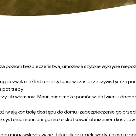
a poziom bezpieczeństwa, umożliwia szybkie wykrycie niepożąd
ing pozwala na śledzenie sytuacji w czasie rzeczywistym za 
e potrzeby.
ieży lub włamania. Monitoring może pomóc w ułatwieniu docho
ożliwiają kontrolę dostępu do domu i zabezpieczenie go prze
ie systemu monitoringu może skutkować obniżeniem kosztów u
ngu mogą wykryć awarie, takie jak przecieki wody, co może po