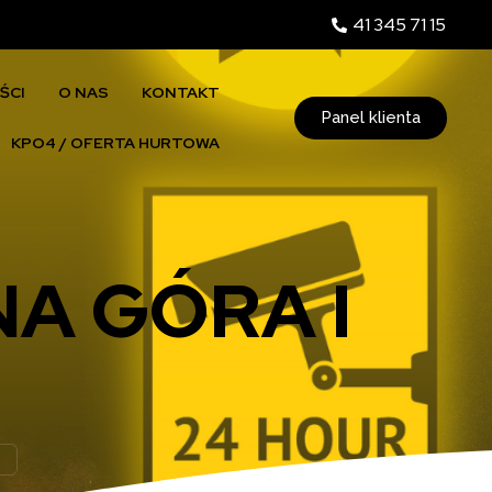
41 345 71 15
ŚCI
O NAS
KONTAKT
Panel klienta
KPO4 / OFERTA HURTOWA
A GÓRA I