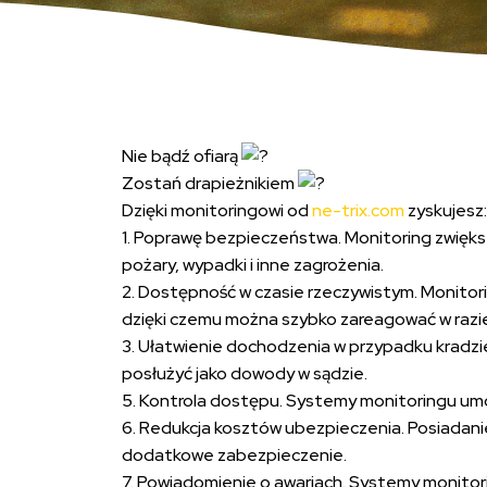
Nie bądź ofiarą
Zostań drapieżnikiem
Dzięki monitoringowi od
ne-trix.com
zyskujesz:
1. Poprawę bezpieczeństwa. Monitoring zwiększ
pożary, wypadki i inne zagrożenia.
2. Dostępność w czasie rzeczywistym. Monitor
dzięki czemu można szybko zareagować w razi
3. Ułatwienie dochodzenia w przypadku kradz
posłużyć jako dowody w sądzie.
5. Kontrola dostępu. Systemy monitoringu um
6. Redukcja kosztów ubezpieczenia. Posiadan
dodatkowe zabezpieczenie.
7. Powiadomienie o awariach. Systemy monitori