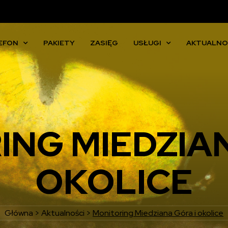
EFON
PAKIETY
ZASIĘG
USŁUGI
AKTUALNO
ING MIEDZIAN
OKOLICE
Główna
>
Aktualności
>
Monitoring Miedziana Góra i okolice