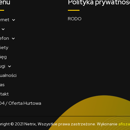
enu
Polityka prywatnoś
RODO
ernet
efon
iety
ięg
ugi
ualności
as
takt
4 / Oferta Hurtowa
right © 2021 Netrix, Wszystkie prawa zastrzeżone. Wykonanie
afisz