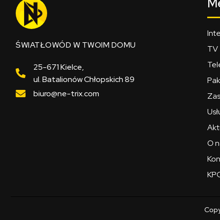
M
Int
ŚWIATŁOWÓD W TWOIM DOMU
TV
Tel
25-671 Kielce,
ul. Batalionów Chłopskich 89
Pak
biuro@ne-trix.com
Zas
Usł
Akt
O n
Kon
KPO
Copy