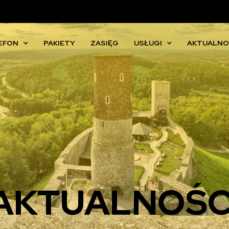
EFON
PAKIETY
ZASIĘG
USŁUGI
AKTUALNO
AKTUALNOŚC