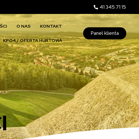
41 345 71 15
ŚCI
O NAS
KONTAKT
Panel klienta
KPO4 / OFERTA HURTOWA
I