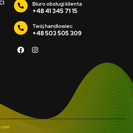
ci
Biuro obsługi klienta
+48 41 345 71 15
Twój handlowiec
+48 503 505 309
a.com