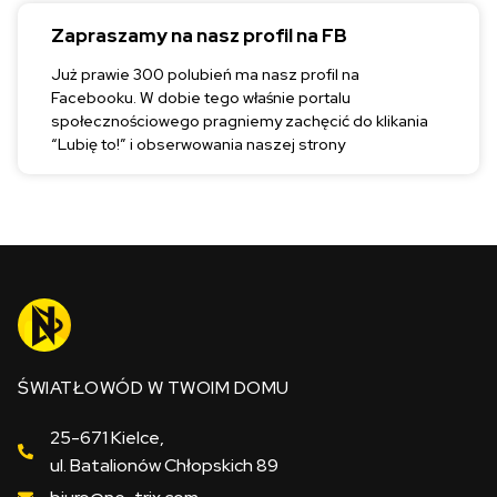
Zapraszamy na nasz profil na FB
Już prawie 300 polubień ma nasz profil na
Facebooku. W dobie tego właśnie portalu
społecznościowego pragniemy zachęcić do klikania
“Lubię to!” i obserwowania naszej strony
ŚWIATŁOWÓD W TWOIM DOMU
25-671 Kielce,
ul. Batalionów Chłopskich 89