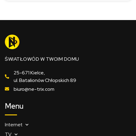
ŚWIATŁOWÓD W TWOIM DOMU
25-671 Kielce,
ul. Batalionów Chłopskich 89
biuro@ne-trix.com
Menu
Internet
TV