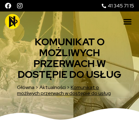
41 345 71 15
KOMUNIKAT O
MOŻLIWYCH
PRZERWACH W
DOSTĘPIE DO USŁUG
Główna
>
Aktualności
>
Komunikat o
możliwych przerwach w dostępie do usług