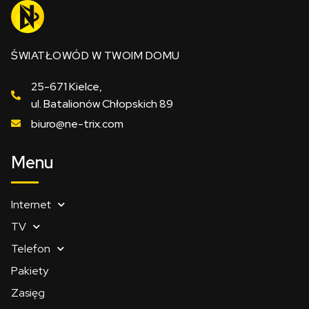
ŚWIATŁOWÓD W TWOIM DOMU
25-671 Kielce,
ul. Batalionów Chłopskich 89
biuro@ne-trix.com
Menu
Internet
TV
Telefon
Pakiety
Zasięg