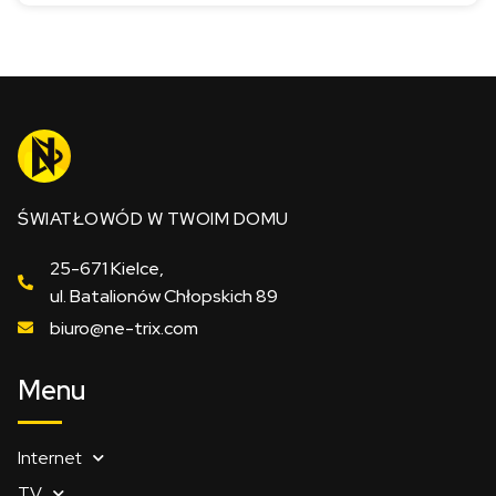
ŚWIATŁOWÓD W TWOIM DOMU
25-671 Kielce,
ul. Batalionów Chłopskich 89
biuro@ne-trix.com
Menu
Internet
TV