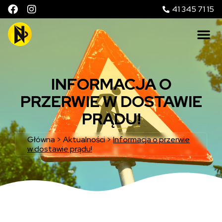
41 345 71 15
INFORMACJA O
PRZERWIE W DOSTAWIE
PRĄDU!
Główna
>
Aktualności
>
Informacja o przerwie
w dostawie prądu!