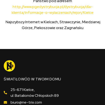
Państwo pod adresem
http://www.pgedystrybucja.pl/dystrybucja/dla-
klienta/informacje-o-wylaczeniach/rejon/Kielce
Najszybszy Internet w Kielcach, Strawczynie, Miedzianej
Górze, Piekoszowie oraz Zagnańsku
ŚWIATŁOWÓD W TWOIM DOMU
25-671 Kielce,
ul. Batalionów Chłopskich 89
biuro@ne-trix.com