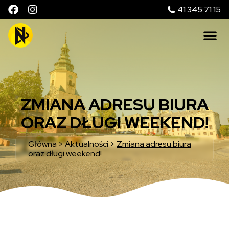
41 345 71 15
ZMIANA ADRESU BIURA
ORAZ DŁUGI WEEKEND!
Główna
>
Aktualności
>
Zmiana adresu biura
oraz długi weekend!