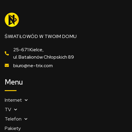
ŚWIATŁOWÓD W TWOIM DOMU
25-671 Kielce,
ul. Batalionów Chłopskich 89
biuro@ne-trix.com
Menu
Internet
TV
Telefon
Pakiety