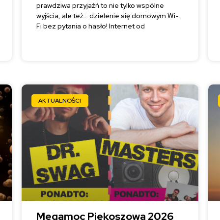
prawdziwa przyjaźń to nie tylko wspólne
wyjścia, ale też… dzielenie się domowym Wi-
Fi bez pytania o hasło! Internet od
AKTUALNOŚCI
Megamoc Piekoszowa 2026