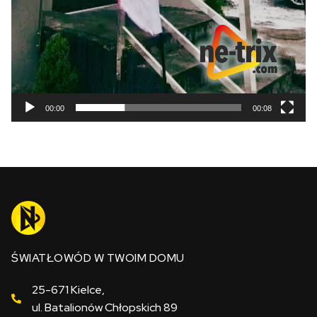
00:00
00:08
ŚWIATŁOWÓD W TWOIM DOMU
25-671 Kielce,
ul. Batalionów Chłopskich 89