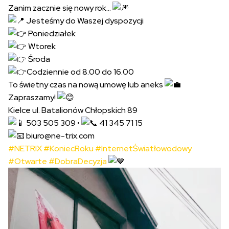
Zanim zacznie się nowy rok…
Jesteśmy do Waszej dyspozycji
Poniedziałek
Wtorek
Środa
Codziennie od 8.00 do 16.00
To świetny czas na nową umowę lub aneks
Zapraszamy!
Kielce ul. Batalionów Chłopskich 89
503 505 309 •
41 345 71 15
biuro@ne-trix.com
#NETRIX
#KoniecRoku
#InternetŚwiatłowodowy
#Otwarte
#DobraDecyzja
Odtwarzacz
video