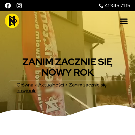
41 345 71 15
ZANIM ZACZNIE SIĘ
NOWY ROK
Główna
>
Aktualności
>
Zanim zacznie się
nowy rok