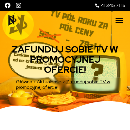
41 345 71 15
ZAFUNDUJ SOBIE TV W
PROMOCYJNEJ
OFERCIE!
Główna
>
Aktualności
>
Zafunduj sobie TV w
promocyjnej ofercie!