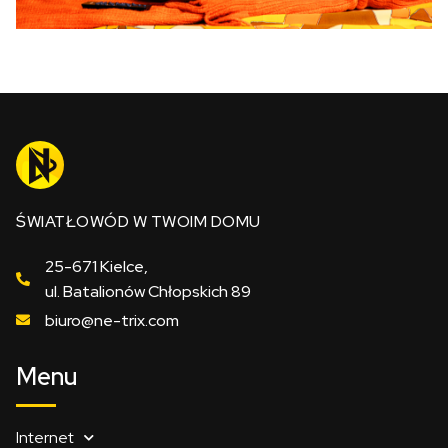
ŚWIATŁOWÓD W TWOIM DOMU
25-671 Kielce,
ul. Batalionów Chłopskich 89
biuro@ne-trix.com
Menu
Internet