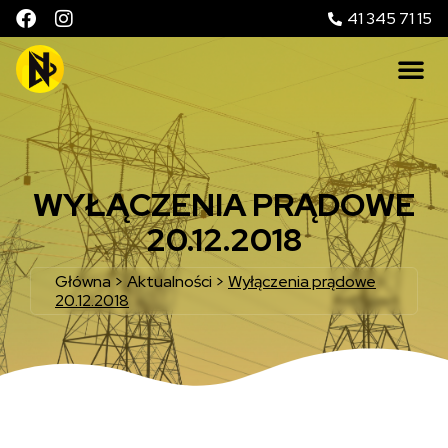
41 345 71 15
WYŁĄCZENIA PRĄDOWE
20.12.2018
Główna
>
Aktualności
>
Wyłączenia prądowe
20.12.2018