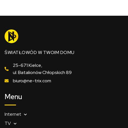
ŚWIATŁOWÓD W TWOIM DOMU
25-671 Kielce,
ul. Batalionów Chłopskich 89
biuro@ne-trix.com
Menu
Internet
TV