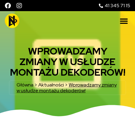
41 345 71 15
WPROWADZAMY
ZMIANY W USŁUDZE
MONTAŻU DEKODERÓW!
Główna
>
Aktualności
>
Wprowadzamy zmiany
w usłudze montażu dekoderów!