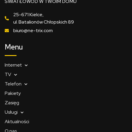
ŚWIATŁOWÓD W TWOIM DOMU
25-671 Kielce,
ul. Batalionów Chłopskich 89
biuro@ne-trix.com
Menu
Internet
TV
Telefon
Pakiety
Zasięg
Usługi
Aktualności
O nas