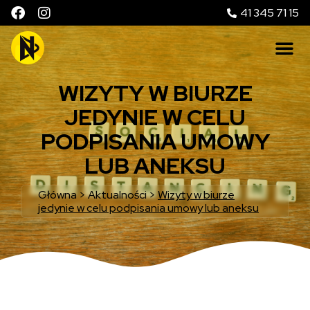
41 345 71 15
WIZYTY W BIURZE
JEDYNIE W CELU
PODPISANIA UMOWY
LUB ANEKSU
Główna
>
Aktualności
>
Wizyty w biurze
jedynie w celu podpisania umowy lub aneksu