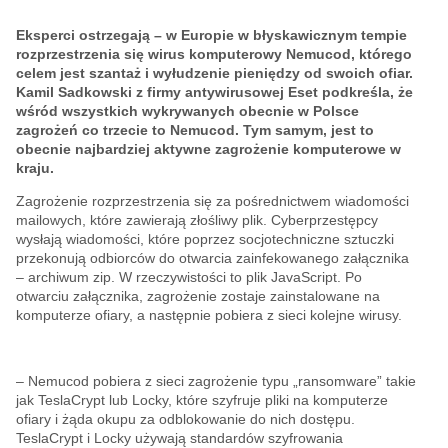
Eksperci ostrzegają – w Europie w błyskawicznym tempie
rozprzestrzenia się wirus komputerowy Nemucod, którego
celem jest szantaż i wyłudzenie pieniędzy od swoich ofiar.
Kamil Sadkowski z firmy antywirusowej Eset podkreśla, że
wśród wszystkich wykrywanych obecnie w Polsce
zagrożeń co trzecie to Nemucod. Tym samym, jest to
obecnie najbardziej aktywne zagrożenie komputerowe w
kraju.
Zagrożenie rozprzestrzenia się za pośrednictwem wiadomości
mailowych, które zawierają złośliwy plik. Cyberprzestępcy
wysłają wiadomości, które poprzez socjotechniczne sztuczki
przekonują odbiorców do otwarcia zainfekowanego załącznika
– archiwum zip. W rzeczywistości to plik JavaScript. Po
otwarciu załącznika, zagrożenie zostaje zainstalowane na
komputerze ofiary, a następnie pobiera z sieci kolejne wirusy.
– Nemucod pobiera z sieci zagrożenie typu „ransomware” takie
jak TeslaCrypt lub Locky, które szyfruje pliki na komputerze
ofiary i żąda okupu za odblokowanie do nich dostępu.
TeslaCrypt i Locky używają standardów szyfrowania