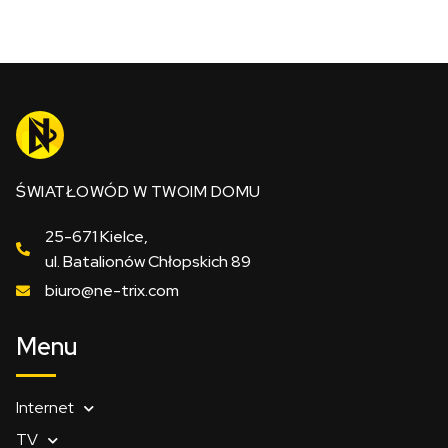
ŚWIATŁOWÓD W TWOIM DOMU
25-671 Kielce,
ul. Batalionów Chłopskich 89
biuro@ne-trix.com
Menu
Internet
TV