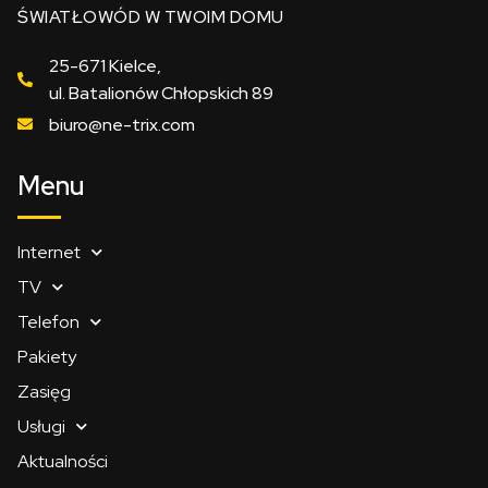
ŚWIATŁOWÓD W TWOIM DOMU
25-671 Kielce,
ul. Batalionów Chłopskich 89
biuro@ne-trix.com
Menu
Internet
TV
Telefon
Pakiety
Zasięg
Usługi
Aktualności