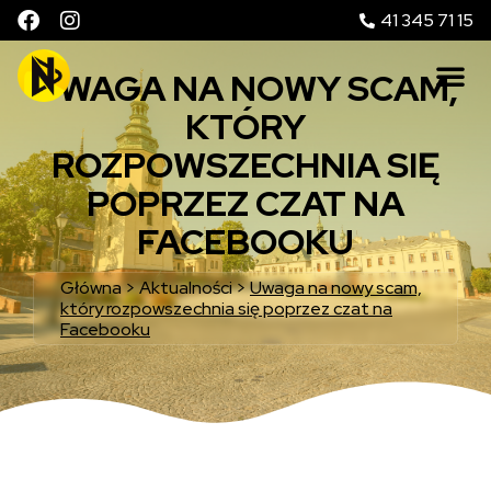
41 345 71 15
UWAGA NA NOWY SCAM,
KTÓRY
ROZPOWSZECHNIA SIĘ
POPRZEZ CZAT NA
FACEBOOKU
Główna
>
Aktualności
>
Uwaga na nowy scam,
który rozpowszechnia się poprzez czat na
Facebooku