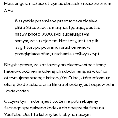
Messengera możesz otrzymać obrazek z rozszerzeniem
.SVG
Wszystkie przesyłane przez robaka złośliwe
pliki póki co zawsze mają następującą postać
nazwy:
photo_XXXX.svg
, sugerując tym
samym, że są zdjęciem. Niestety, jest to plik
.svg, który po pobraniu i uruchomieniu w
przeglądarce ofiary uruchamia złośliwy skrypt
Skrypt sprawia, że zostajemy przekierowani na stronę
hakerów, później na kolejną ich subdomenę, aż w końcu
otrzymujemy stronę z imitacją YouTube, która informuje
ofiarę, że do zobaczenia filmu potrzebny jest odpowiedni
“kodek video”.
Oczywistym faktem jest to, że nie potrzebujemy
żadnego specjalnego kodeka do obejrzenia filmu na
YouTube. Jest to kolejny krok, aby na naszym