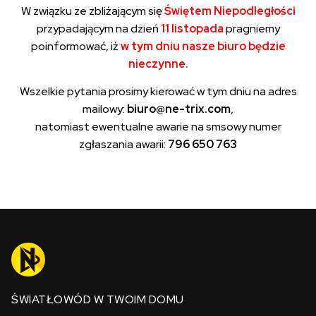
W związku ze zbliżającym się
Świętem Niepodległości
przypadającym na dzień
11 listopada
pragniemy
poinformować, iż
w tym dniu nasze biuro będzie
nieczynne.
Wszelkie pytania prosimy kierować w tym dniu na adres
mailowy:
biuro@ne-trix.com
,
natomiast ewentualne awarie na smsowy numer
zgłaszania awarii:
796 650 763
ŚWIATŁOWÓD W TWOIM DOMU