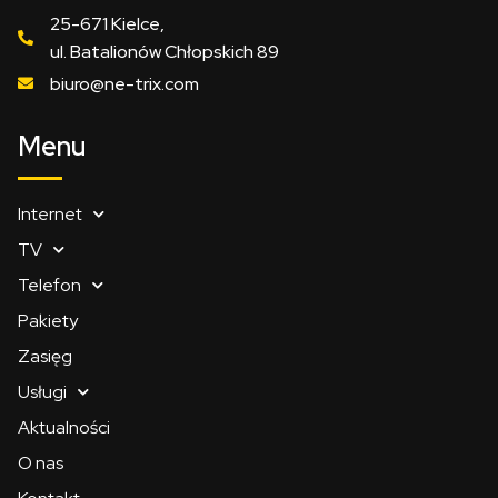
25-671 Kielce,
ul. Batalionów Chłopskich 89
biuro@ne-trix.com
Menu
Internet
TV
Telefon
Pakiety
Zasięg
Usługi
Aktualności
O nas