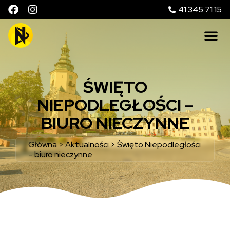
41 345 71 15
ŚWIĘTO
NIEPODLEGŁOŚCI –
BIURO NIECZYNNE
Główna
>
Aktualności
>
Święto Niepodległości
– biuro nieczynne