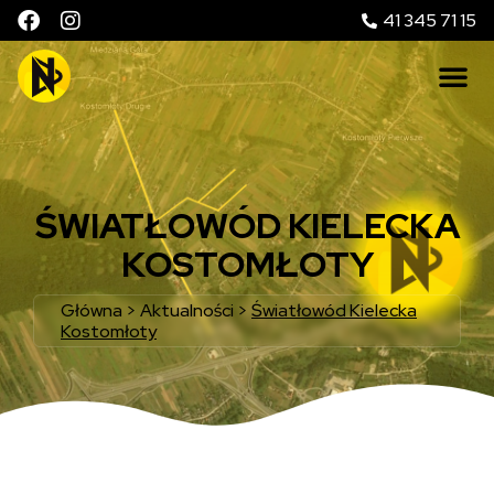
41 345 71 15
ŚWIATŁOWÓD KIELECKA
KOSTOMŁOTY
Główna
>
Aktualności
>
Światłowód Kielecka
Kostomłoty