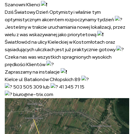
Szanowni Klienci
Dziś Światowy Dzień Optymisty i właśnie tym
optymistycznym akcentem rozpoczynamy tydzień
Jesteśmy w trakcie uruchamiania nowej lokalizacji, przez
wielu z was wskazywanej jako priorytetową
Światłowód na ulicy Kieleckiej w Kostomłotach oraz
sąsiadujących uliczkach jest już praktycznie gotowy
Czeka nas was wszystkich spragnionych wysokich
prędkości Klientów
Zapraszamy na instalacje
Kielce ul. Batalionów Chłopskich 89
503 505 309 lub
41 345 71 15
biuro@ne-trix.com