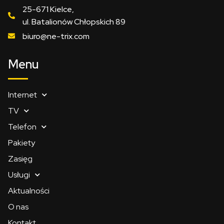
25-671 Kielce,
ul. Batalionów Chłopskich 89
biuro@ne-trix.com
Menu
Internet
TV
Telefon
Pakiety
Zasięg
Usługi
Aktualności
O nas
Kontakt