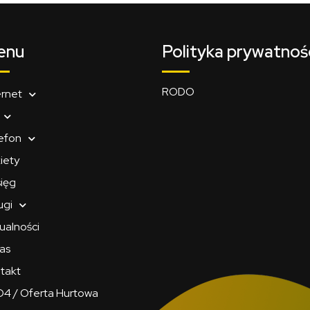
enu
Polityka prywatnoś
RODO
ernet
efon
iety
ięg
ugi
ualności
as
takt
4 / Oferta Hurtowa