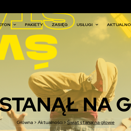
EFON
PAKIETY
ZASIĘG
USŁUGI
AKTUALNO
 STANĄŁ NA 
Główna
>
Aktualności
>
Świat stanął na głowie