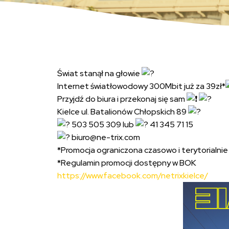
Świat stanął na głowie
Internet światłowodowy 300Mbit już za 39zł*
Przyjdź do biura i przekonaj się sam
Kielce ul. Batalionów Chłopskich 89
503 505 309 lub
41 345 71 15
biuro@ne-trix.com
*Promocja ograniczona czasowo i terytorialnie
*Regulamin promocji dostępny w BOK
https://www.facebook.com/netrixkielce/