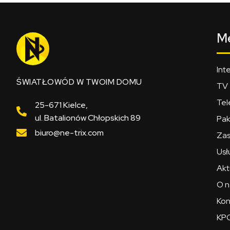
M
Int
ŚWIATŁOWÓD W TWOIM DOMU
TV
Tel
25-671 Kielce,
ul. Batalionów Chłopskich 89
Pak
biuro@ne-trix.com
Zas
Usł
Akt
O n
Kon
KPO