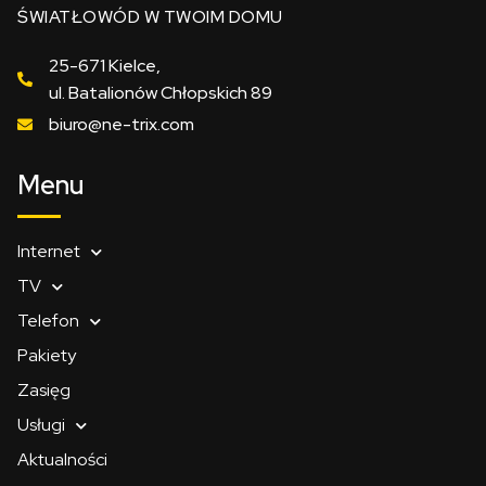
ŚWIATŁOWÓD W TWOIM DOMU
25-671 Kielce,
ul. Batalionów Chłopskich 89
biuro@ne-trix.com
Menu
Internet
TV
Telefon
Pakiety
Zasięg
Usługi
Aktualności