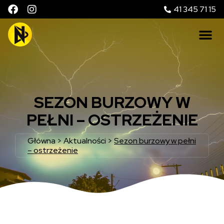
41 345 71 15
SEZON BURZOWY W
PEŁNI – OSTRZEŻENIE
Główna
>
Aktualności
>
Sezon burzowy w pełni
– ostrzeżenie