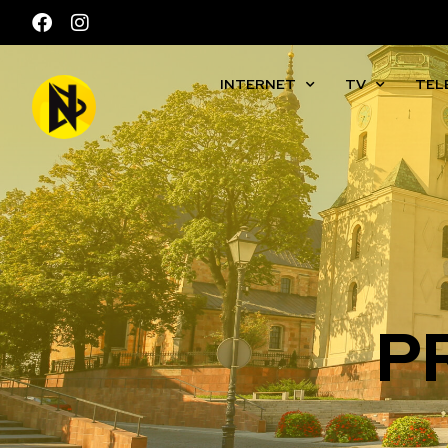
INTERNET
TV
TEL
P