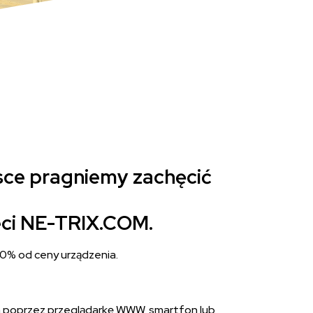
sce pragniemy zachęcić
ieci NE-TRIX.COM.
10% od ceny urządzenia.
ym poprzez przeglądarkę WWW, smartfon lub