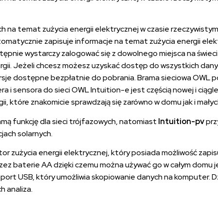
h na temat zużycia energii elektrycznej w czasie rzeczywist
tomatycznie zapisuje informacje na temat zużycia energii ele
stępnie wystarczy zalogować się z dowolnego miejsca na świec
ergii. Jeżeli chcesz możesz uzyskać dostęp do wszystkich danyc
ersje dostępne bezpłatnie do pobrania. Brama sieciowa OWL 
i sensora do sieci OWL Intuition-e jest częścią nowej i ciągle
i, które znakomicie sprawdzają się zarówno w domu jak i małyc
amą funkcję dla sieci trójfazowych, natomiast
Intuition-pv
prz
jach solarnych.
 zużycia energii elektrycznej, który posiada możliwość zapisu
rzez baterie AA dzięki czemu można używać go w całym domu je
ort USB, który umożliwia skopiowanie danych na komputer. Dzi
h analiza.