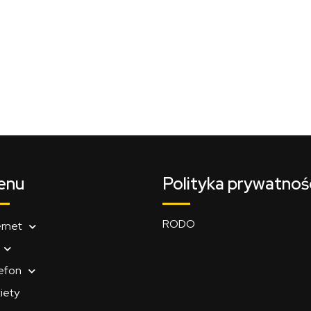
enu
Polityka prywatnoś
RODO
ernet
efon
iety