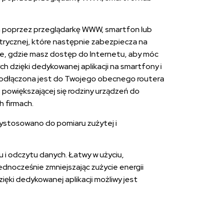
ym poprzez przeglądarkę WWW, smartfon lub
ktrycznej, które następnie zabezpiecza na
ie, gdzie masz dostęp do Internetu, aby móc
h dzięki dedykowanej aplikacji na smartfony i
podłączona jest do Twojego obecnego routera
 powiększającej się rodziny urządzeń do
h firmach.
ystosowano do pomiaru zużytej i
 i odczytu danych. Łatwy w użyciu,
dnocześnie zmniejszając zużycie energii
ęki dedykowanej aplikacji możliwy jest