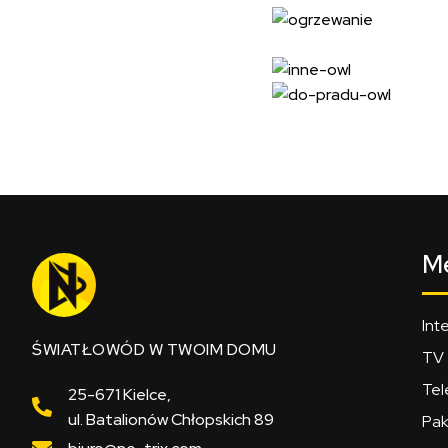
M
Int
ŚWIATŁOWÓD W TWOIM DOMU
TV
Tel
25-671 Kielce,
ul. Batalionów Chłopskich 89
Pak