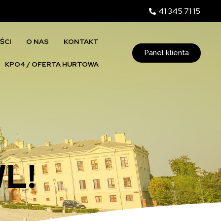
41 345 71 15
ŚCI
O NAS
KONTAKT
Panel klienta
KPO4 / OFERTA HURTOWA
L!