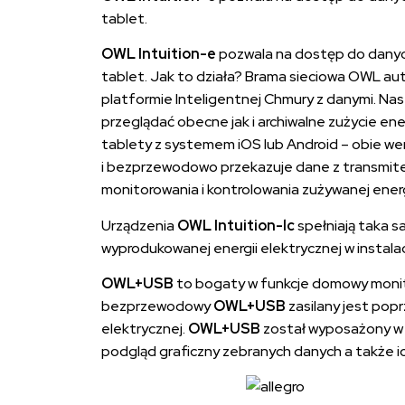
tablet.
OWL Intuition-e
pozwala na dostęp do danyc
tablet. Jak to działa? Brama sieciowa OWL au
platformie Inteligentnej Chmury z danymi. Na
przeglądać obecne jak i archiwalne zużycie en
tablety z systemem iOS lub Android – obie w
i bezprzewodowo przekazuje dane z transmitera 
monitorowania i kontrolowania zużywanej energi
Urządzenia
OWL Intuition-lc
spełniają taka s
wyprodukowanej energii elektrycznej w instalac
OWL+USB
to bogaty w funkcje domowy monitor
bezprzewodowy
OWL+USB
zasilany jest pop
elektrycznej.
OWL+USB
został wyposażony w p
podgląd graficzny zebranych danych a także ic