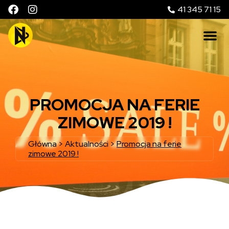
41 345 71 15
PROMOCJA NA FERIE
ZIMOWE 2019 !
Główna
>
Aktualności
>
Promocja na ferie
zimowe 2019 !