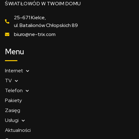
ŚWIATŁOWÓD W TWOIM DOMU
25-671 Kielce,
ul. Batalionów Chłopskich 89
biuro@ne-trix.com
Menu
Internet
TV
Telefon
Pakiety
Zasięg
Usługi
Aktualności