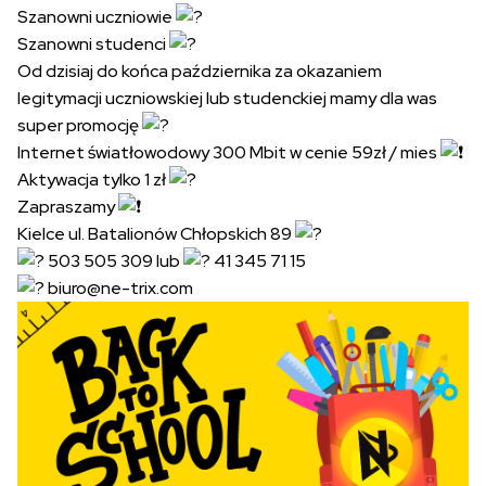
Szanowni uczniowie
Szanowni studenci
Od dzisiaj do końca października za okazaniem
legitymacji uczniowskiej lub studenckiej mamy dla was
super promocję
Internet światłowodowy 300 Mbit w cenie 59zł / mies
Aktywacja tylko 1 zł
Zapraszamy
Kielce ul. Batalionów Chłopskich 89
503 505 309 lub
41 345 71 15
biuro@ne-trix.com