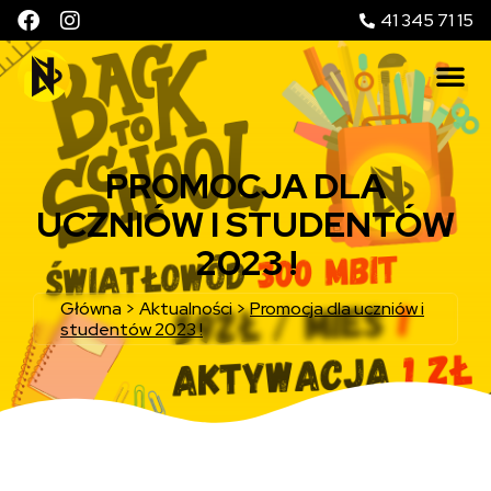
41 345 71 15
PROMOCJA DLA
UCZNIÓW I STUDENTÓW
2023 !
Główna
>
Aktualności
>
Promocja dla uczniów i
studentów 2023 !