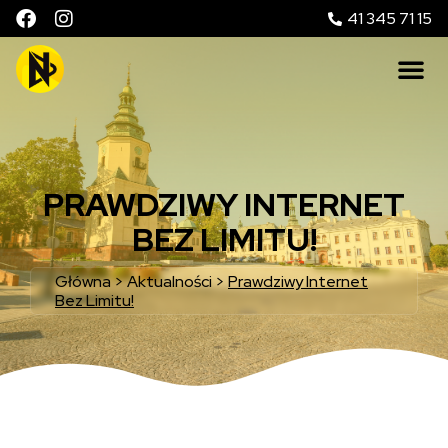
41 345 71 15
PRAWDZIWY INTERNET
BEZ LIMITU!
Główna
>
Aktualności
>
Prawdziwy Internet
Bez Limitu!