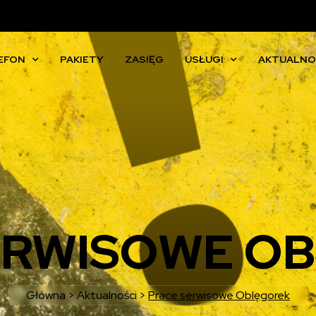
EFON
PAKIETY
ZASIĘG
USŁUGI
AKTUALNO
ERWISOWE O
Główna
>
Aktualności
>
Prace serwisowe Oblęgorek