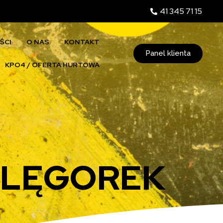
41 345 71 15
ŚCI
O NAS
KONTAKT
Panel klienta
KPO4 / OFERTA HURTOWA
BLĘGOREK