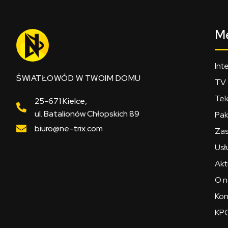
M
Int
ŚWIATŁOWÓD W TWOIM DOMU
TV
Tel
25-671 Kielce,
ul. Batalionów Chłopskich 89
Pak
biuro@ne-trix.com
Zas
Usł
Akt
O n
Kon
KPO