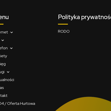
enu
Polityka prywatnoś
RODO
ernet
efon
iety
ięg
ugi
ualności
as
takt
4 / Oferta Hurtowa