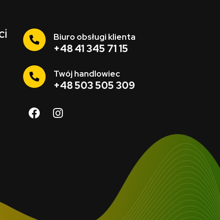
ci
Biuro obsługi klienta
+48 41 345 71 15
Twój handlowiec
+48 503 505 309