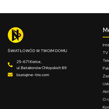
M
Int
ŚWIATŁOWÓD W TWOIM DOMU
TV
Tel
25-671 Kielce,
ul. Batalionów Chłopskich 89
Pak
biuro@ne-trix.com
Zas
Usł
Akt
O n
Kon