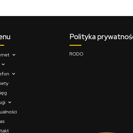
enu
Polityka prywatnoś
RODO
ernet
efon
iety
ięg
ugi
ualności
as
takt