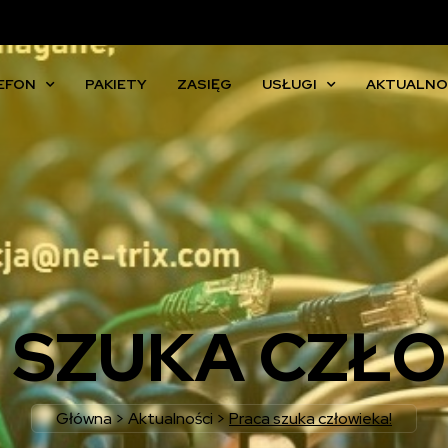
EFON
PAKIETY
ZASIĘG
USŁUGI
AKTUALNO
 SZUKA CZŁO
Główna
>
Aktualności
>
Praca szuka człowieka!