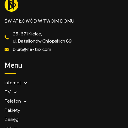
ŚWIATŁOWÓD W TWOIM DOMU
25-671 Kielce,
ul. Batalionów Chłopskich 89
biuro@ne-trix.com
Menu
Internet
TV
Telefon
Pakiety
Zasięg