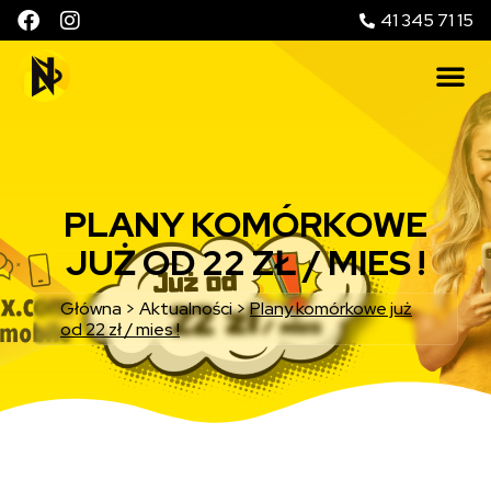
41 345 71 15
PLANY KOMÓRKOWE
JUŻ OD 22 ZŁ / MIES !
Główna
>
Aktualności
>
Plany komórkowe już
od 22 zł / mies !