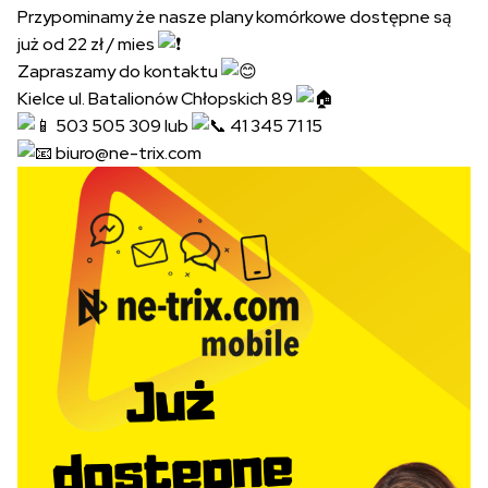
Przypominamy że nasze plany komórkowe dostępne są
już od 22 zł / mies
Zapraszamy do kontaktu
Kielce ul. Batalionów Chłopskich 89
503 505 309 lub
41 345 71 15
biuro@ne-trix.com