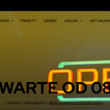
EFON
PAKIETY
ZASIĘG
USŁUGI
AKTUALNO
WARTE OD 08.
Główna
>
Aktualności
>
Biuro otwarte od 08.06.2020 !