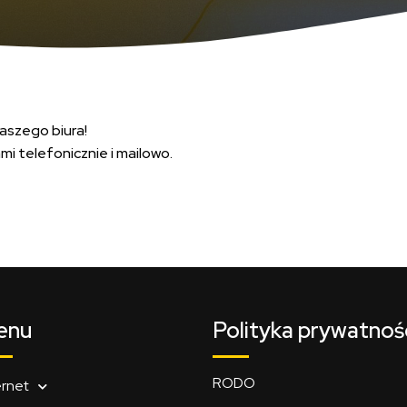
aszego biura!
i telefonicznie i mailowo.
enu
Polityka prywatnoś
RODO
ernet