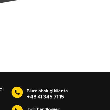
ci
Biuro obsługi klienta
+48 41 345 71 15
Twój handlowiec