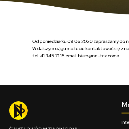
Od poniedziałku 08.06.2020 zapraszamy do n
W dalszym ciągu możecie kontaktować się z nam
tel. 41 345 71 15 email: biuro@ne-trix.coma
M
Int