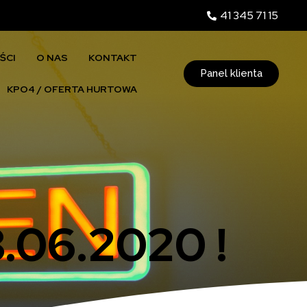
41 345 71 15
ŚCI
O NAS
KONTAKT
Panel klienta
KPO4 / OFERTA HURTOWA
06.2020 !