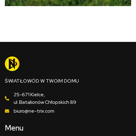
ŚWIATŁOWÓD W TWOIM DOMU
25-671 Kielce,
ul. Batalionów Chłopskich 89
biuro@ne-trix.com
Menu