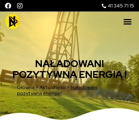
41 345 71 15
NAŁADOWANI
POZYTYWNĄ ENERGIĄ !
Główna
>
Aktualności
>
Naładowani
pozytywną energią !