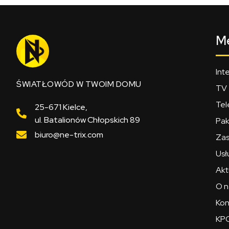
M
Int
ŚWIATŁOWÓD W TWOIM DOMU
TV
Tel
25-671 Kielce,
ul. Batalionów Chłopskich 89
Pak
biuro@ne-trix.com
Zas
Usł
Akt
O n
Kon
KPO