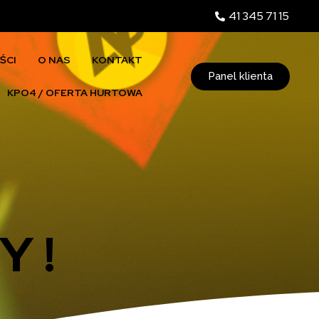
41 345 71 15
ŚCI
O NAS
KONTAKT
Panel klienta
KPO4 / OFERTA HURTOWA
 !