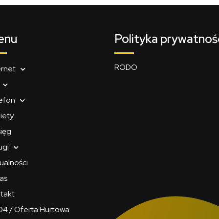
enu
Polityka prywatnoś
RODO
ernet
efon
iety
ięg
ugi
ualności
as
takt
4 / Oferta Hurtowa