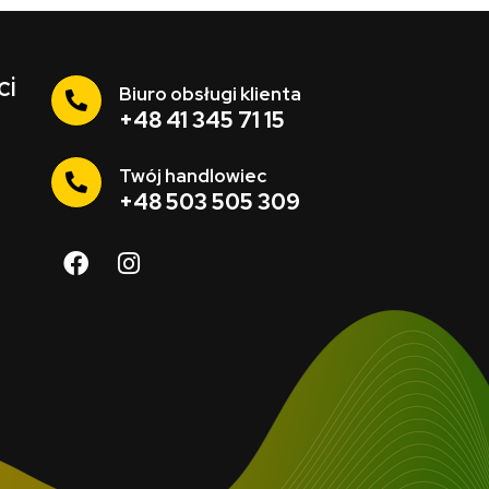
ci
Biuro obsługi klienta
+48 41 345 71 15
Twój handlowiec
+48 503 505 309