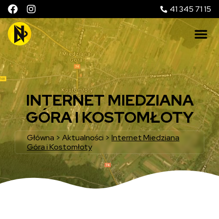
41 345 71 15
INTERNET MIEDZIANA
GÓRA I KOSTOMŁOTY
Główna
>
Aktualności
>
Internet Miedziana
Góra i Kostomłoty