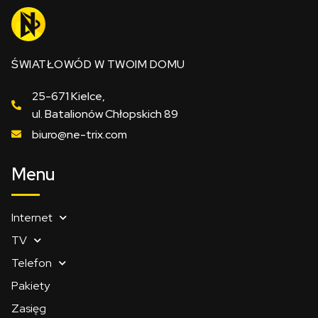
ŚWIATŁOWÓD W TWOIM DOMU
25-671 Kielce,
ul. Batalionów Chłopskich 89
biuro@ne-trix.com
Menu
Internet
TV
Telefon
Pakiety
Zasięg