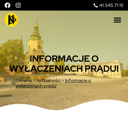
41 345 71 15
INFORMACJE O
WYŁĄCZENIACH PRĄDU!
Główna
>
Aktualności
>
Informacje o
wyłączeniach prądu!