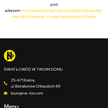
pod
adresem
http://www.pgedystrybucja.pl/dystrybucja/dla-
klienta/informacje-o-wylaczeniach/rejon/Kielce
ŚWIATŁOWÓD W TWOIM DOMU
25-671 Kielce,
ul. Batalionów Chłopskich 89
biuro@ne-trix.com
Menu