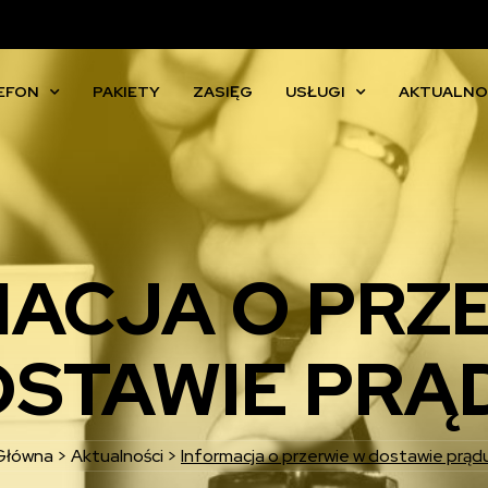
EFON
PAKIETY
ZASIĘG
USŁUGI
AKTUALNO
ACJA O PRZ
STAWIE PRĄ
Główna
>
Aktualności
>
Informacja o przerwie w dostawie prądu