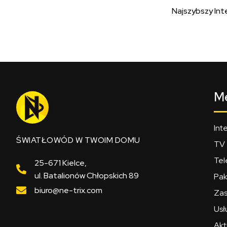
Najszybszy Int
M
Int
ŚWIATŁOWÓD W TWOIM DOMU
TV
Tel
25-671 Kielce,
ul. Batalionów Chłopskich 89
Pak
biuro@ne-trix.com
Zas
Usł
Akt