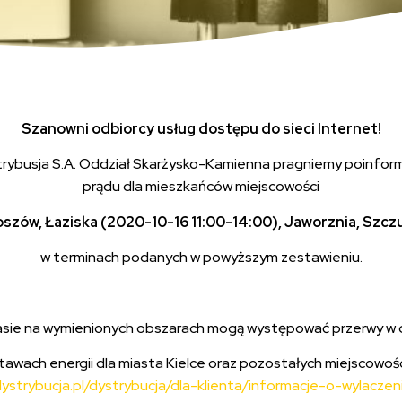
Szanowni odbiorcy usług dostępu do sieci Internet!
rybusja S.A. Oddział Skarżysko-Kamienna pragniemy poinform
prądu dla mieszkańców miejscowości
oszów, Łaziska (2020-10-16 11:00-14:00), Jaworznia, Szc
w terminach podanych w powyższym zestawieniu.
asie na wymienionych obszarach mogą występować przerwy w d
stawach energii dla miasta Kielce oraz pozostałych miejscowo
ystrybucja.pl/dystrybucja/dla-klienta/informacje-o-wylaczeni