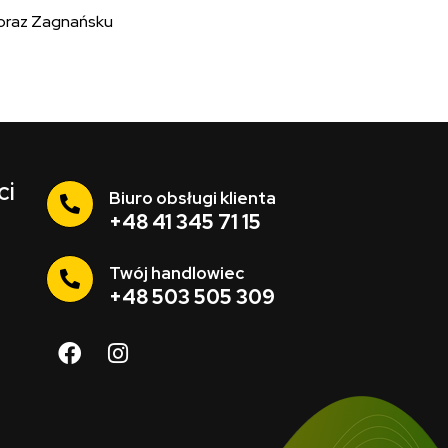
 oraz Zagnańsku
ci
Biuro obsługi klienta
+48 41 345 71 15
Twój handlowiec
+48 503 505 309