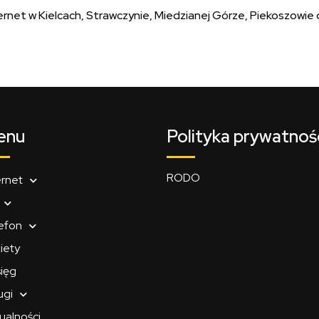
ernet w Kielcach, Strawczynie, Miedzianej Górze, Piekoszowie
enu
Polityka prywatnoś
RODO
ernet
efon
iety
ięg
ugi
ualności