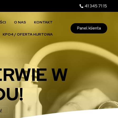
41 345 71 15
ŚCI
O NAS
KONTAKT
Panel klienta
KPO4 / OFERTA HURTOWA
ERWIE W
DU!
!