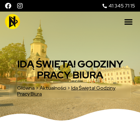
41 345 71 15
IDĄ ŚWIĘTA! GODZINY
PRACY BIURA
Główna
>
Aktualności
>
Idą Święta! Godziny
Pracy Biura