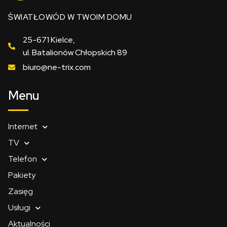
ŚWIATŁOWÓD W TWOIM DOMU
25-671 Kielce,
ul. Batalionów Chłopskich 89
biuro@ne-trix.com
Menu
Internet
TV
Telefon
Pakiety
Zasięg
Usługi
Aktualności