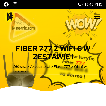
41 345 71 15
FIBER 777 Z WIFI 6 W
ZESTAWIE !
Główna
>
Aktualności
>
Fiber 777 z Wifi 6 w
zestawie !