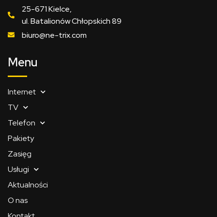
25-671 Kielce,
ul. Batalionów Chłopskich 89
biuro@ne-trix.com
Menu
Internet
TV
Telefon
Pakiety
Zasięg
Usługi
Aktualności
O nas
Kontakt