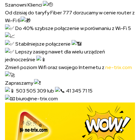
Szanowni Klienci
Od dzisiaj do taryfy Fiber 777 dorzucamy w cenie router z
Wi-Fi 6
Do 40% szybsze połączenie w porównaniu z Wi-Fi 5
Stabilniejsze połączenie
Lepszy zasięg nawet dla wielu urządzeń
jednocześnie
Zmień poziom Wifi oraz swojego Internetu z
ne-trix.com
Zapraszamy
503 505 309 lub
41 345 71 15
biuro@ne-trix.com