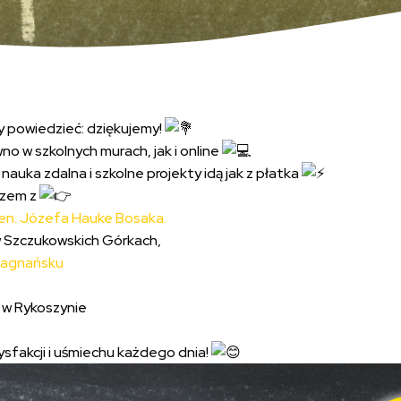
y powiedzieć: dziękujemy!
no w szkolnych murach, jak i online
nauka zdalna i szkolne projekty idą jak z płatka
azem z
gen. Józefa Hauke Bosaka.
 Szczukowskich Górkach,
Zagnańsku
 w Rykoszynie
sfakcji i uśmiechu każdego dnia!