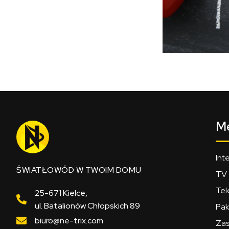
M
Int
ŚWIATŁOWÓD W TWOIM DOMU
TV
Tel
25-671 Kielce,
ul. Batalionów Chłopskich 89
Pak
biuro@ne-trix.com
Zas