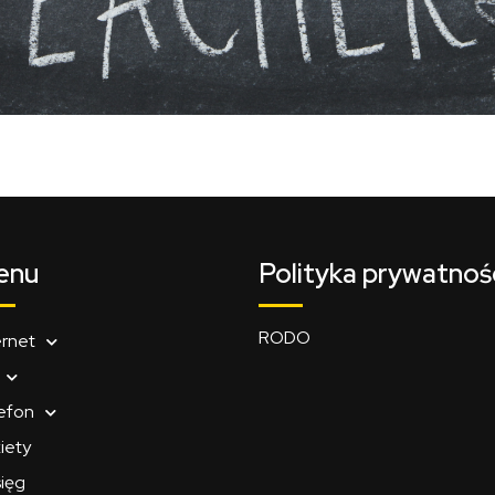
enu
Polityka prywatnoś
RODO
ernet
efon
iety
ięg