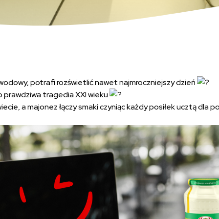
wodowy, potrafi rozświetlić nawet najmroczniejszy dzień
o prawdziwa tragedia XXI wieku
iecie, a majonez łączy smaki czyniąc każdy posiłek ucztą dla 