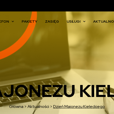
EFON
PAKIETY
ZASIĘG
USŁUGI
AKTUALNO
AJONEZU KIE
Główna
>
Aktualności
>
Dzień Majonezu Kieleckiego