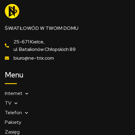
ŚWIATŁOWÓD W TWOIM DOMU
25-671 Kielce,
ul. Batalionów Chłopskich 89
biuro@ne-trix.com
Menu
Internet
TV
Telefon
Pakiety
Zasięg