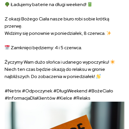
Ładujemy baterie na długi weekend!
Z okazji Bożego Ciała nasze biuro robi sobie krótką
przerwę.
Widzimy się ponownie w poniedziałek, 8 czerwca.
Zamknięci będziemy: 4 i 5 czerwca.
Życzymy Wam dużo słońca i udanego wypoczynku!
Niech ten czas będzie okazją do relaksu w gronie
najbliższych. Do zobaczenia w poniedziałek!
#Netrix
#Odpoczynek
#DługiWeekend
#BożeCiało
#InformacjaDlaKlientów
#Kielce
#Relaks