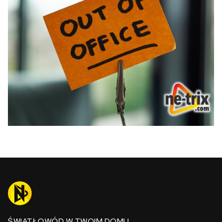
ŚWIATŁOWÓD W TWOIM DOMU