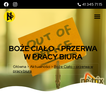
41 345 71 15
BOŻE CIAŁO – PRZERWA
W PRACY BIURA
Główna
>
Aktualności
>
Boże Ciało – przerwa w
pracy biura