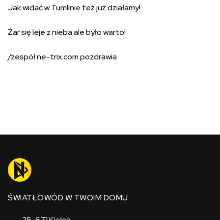
Jak widać w Tumlinie też już działamy!
Żar się leje z nieba ale było warto!
/zespół ne-trix.com pozdrawia
ŚWIATŁOWÓD W TWOIM DOMU
25-671 Kielce,