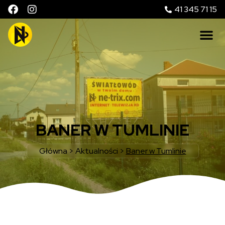
41 345 71 15
BANER W TUMLINIE
Główna
>
Aktualności
>
Baner w Tumlinie