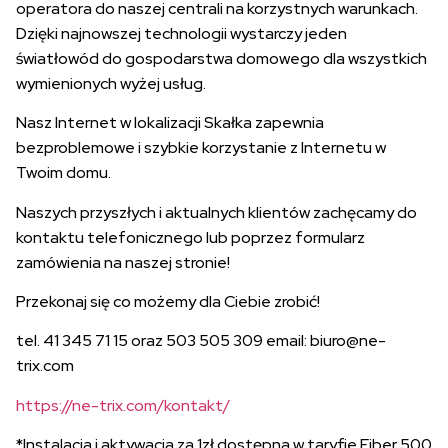
operatora do naszej centrali na korzystnych warunkach.
Dzięki najnowszej technologii wystarczy jeden
światłowód do gospodarstwa domowego dla wszystkich
wymienionych wyżej usług.
Nasz Internet w lokalizacji Skałka zapewnia
bezproblemowe i szybkie korzystanie z Internetu w
Twoim domu.
Naszych przyszłych i aktualnych klientów zachęcamy do
kontaktu telefonicznego lub poprzez formularz
zamówienia na naszej stronie!
Przekonaj się co możemy dla Ciebie zrobić!
tel. 41 345 71 15 oraz 503 505 309 email: biuro@ne-
trix.com
https://ne-trix.com/kontakt/
*Instalacja i aktywacja za 1zł dostępna w taryfie Fiber 500