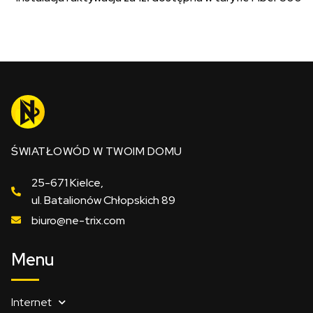
ŚWIATŁOWÓD W TWOIM DOMU
25-671 Kielce,
ul. Batalionów Chłopskich 89
biuro@ne-trix.com
Menu
Internet