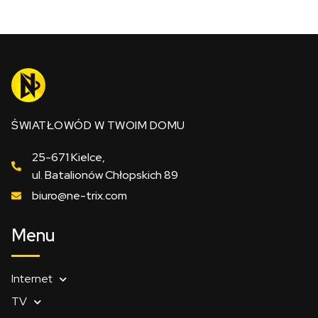
ŚWIATŁOWÓD W TWOIM DOMU
25-671 Kielce,
ul. Batalionów Chłopskich 89
biuro@ne-trix.com
Menu
Internet
TV