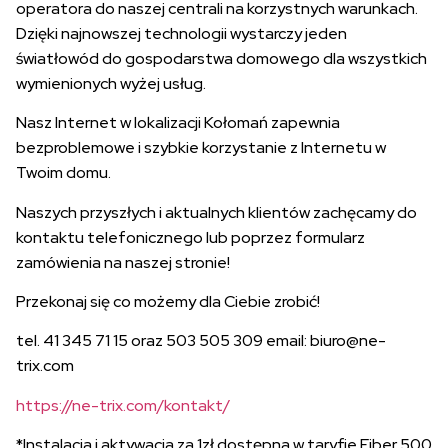
operatora do naszej centrali na korzystnych warunkach.
Dzięki najnowszej technologii wystarczy jeden
światłowód do gospodarstwa domowego dla wszystkich
wymienionych wyżej usług.
Nasz Internet w lokalizacji Kołomań zapewnia
bezproblemowe i szybkie korzystanie z Internetu w
Twoim domu.
Naszych przyszłych i aktualnych klientów zachęcamy do
kontaktu telefonicznego lub poprzez formularz
zamówienia na naszej stronie!
Przekonaj się co możemy dla Ciebie zrobić!
tel. 41 345 71 15 oraz 503 505 309 email: biuro@ne-
trix.com
https://ne-trix.com/kontakt/
*Instalacja i aktywacja za 1zł dostępna w taryfie Fiber 500