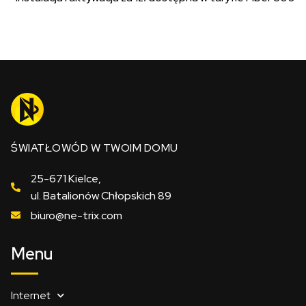
ŚWIATŁOWÓD W TWOIM DOMU
25-671 Kielce,
ul. Batalionów Chłopskich 89
biuro@ne-trix.com
Menu
Internet