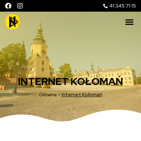
41 345 71 15
INTERNET KOŁOMAŃ
Główna
>
Internet Kołomań