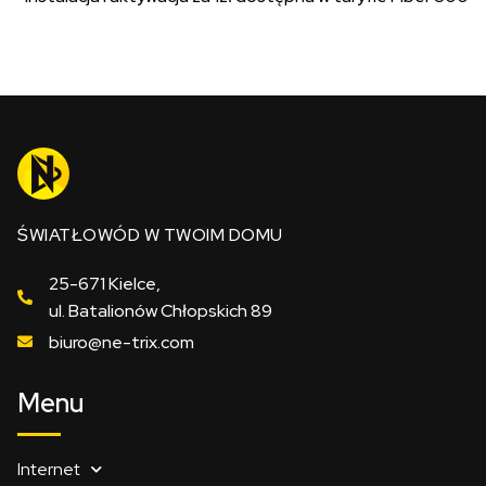
ŚWIATŁOWÓD W TWOIM DOMU
25-671 Kielce,
ul. Batalionów Chłopskich 89
biuro@ne-trix.com
Menu
Internet