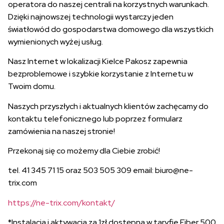
operatora do naszej centrali na korzystnych warunkach.
Dzięki najnowszej technologii wystarczy jeden
światłowód do gospodarstwa domowego dla wszystkich
wymienionych wyżej usług.
Nasz Internet w lokalizacji Kielce Pakosz zapewnia
bezproblemowe i szybkie korzystanie z Internetu w
Twoim domu.
Naszych przyszłych i aktualnych klientów zachęcamy do
kontaktu telefonicznego lub poprzez formularz
zamówienia na naszej stronie!
Przekonaj się co możemy dla Ciebie zrobić!
tel. 41 345 71 15 oraz 503 505 309 email: biuro@ne-
trix.com
https://ne-trix.com/kontakt/
*Instalacja i aktywacja za 1zł dostępna w taryfie Fiber 500