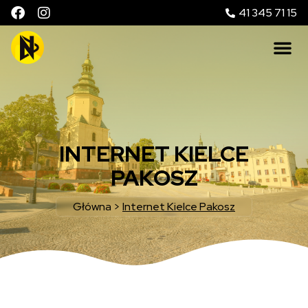
41 345 71 15
INTERNET KIELCE
PAKOSZ
Główna
>
Internet Kielce Pakosz