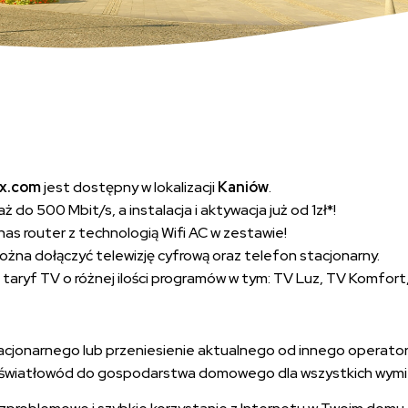
ix.com
jest dostępny w lokalizacji
Kaniów
.
do 500 Mbit/s, a instalacja i aktywacja już od 1zł*!
as router z technologią Wifi AC w zestawie!
na dołączyć telewizję cyfrową oraz telefon stacjonarny.
aryf TV o różnej ilości programów w tym: TV Luz, TV Komfort,
jonarnego lub przeniesienie aktualnego od innego operatora
en światłowód do gospodarstwa domowego dla wszystkich wymi