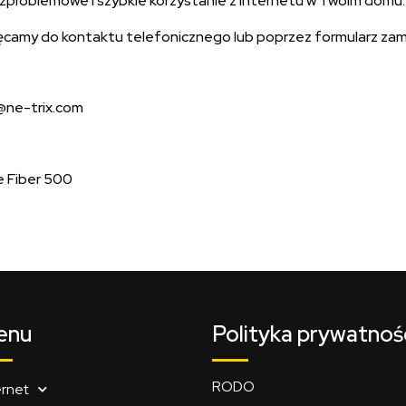
ezproblemowe i szybkie korzystanie z Internetu w Twoim domu.
hęcamy do kontaktu telefonicznego lub poprzez formularz zamó
o@ne-trix.com
ie Fiber 500
enu
Polityka prywatnoś
RODO
ernet