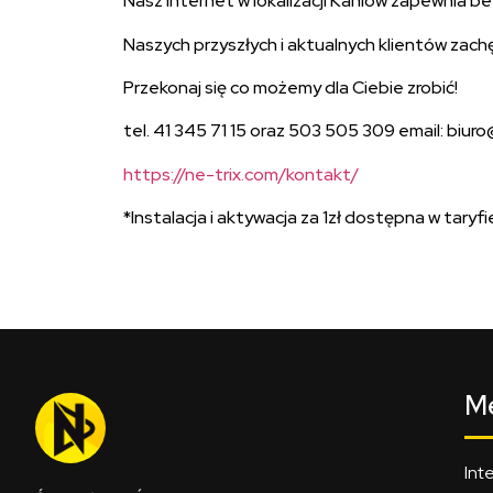
Nasz Internet w lokalizacji Kaniów zapewnia b
Naszych przyszłych i aktualnych klientów zac
Przekonaj się co możemy dla Ciebie zrobić!
tel. 41 345 71 15 oraz 503 505 309 email: biur
https://ne-trix.com/kontakt/
*Instalacja i aktywacja za 1zł dostępna w taryf
M
Int