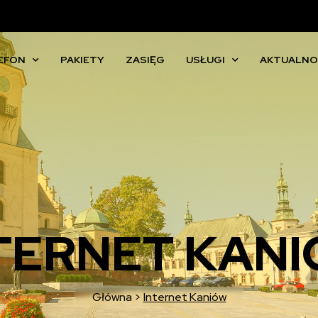
EFON
PAKIETY
ZASIĘG
USŁUGI
AKTUALNO
TERNET KAN
Główna
>
Internet Kaniów