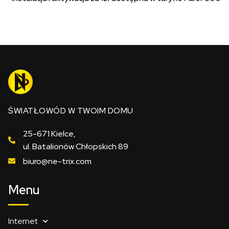
ŚWIATŁOWÓD W TWOIM DOMU
25-671 Kielce,
ul. Batalionów Chłopskich 89
biuro@ne-trix.com
Menu
Internet