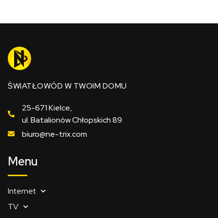
ŚWIATŁOWÓD W TWOIM DOMU
25-671 Kielce,
ul. Batalionów Chłopskich 89
biuro@ne-trix.com
Menu
Internet
TV